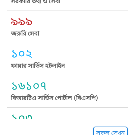
সরকারি তথ্য ও সেবা
৯৯৯
জরুরি সেবা
১০২
ফায়ার সার্ভিস হটলাইন
১৬১০৭
বিআরটিএ সার্ভিস পোর্টাল (বিএসপি)
১০৩
সুপ্রীম কোর্ট হেল্পলাইন
সকল দেখুন