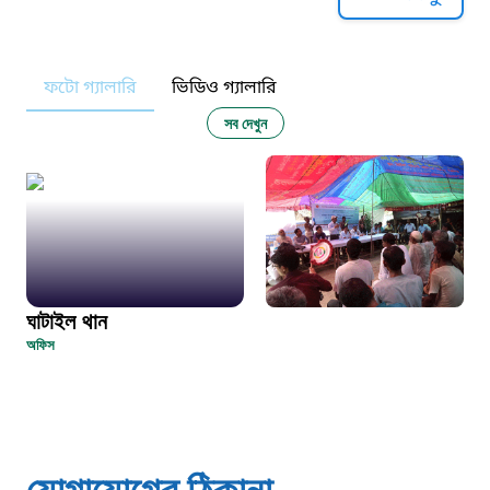
১০৯
ফটো গ্যালারি
ভিডিও গ্যালারি
নারী ও শিশু নির্যাতন প্রতিরোধ
সব দেখুন
১০৬
দুদক
১০২
ঘাটাইল থান
দুর্যোগের আগাম বার্তা
অফিস
১৬১২২
স্মার্ট ভূমি সেবা