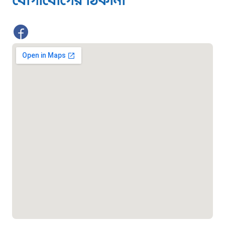
যোগাযোগের ঠিকানা
১০৯৮
শিশু সহায়তা লাইন
১৬১০৯
বাংলাদেশ কর্মচারী কল্যাণ বোর্ড হটলাইন
০১৯০৮৮৮৮৮৮৮
মাদকদ্রব্য নিয়ন্ত্রণ হটলাইন
১৬১১৩
জরুরী অভ্যন্তরীণ নৌ-পরিবহন হটলাইন